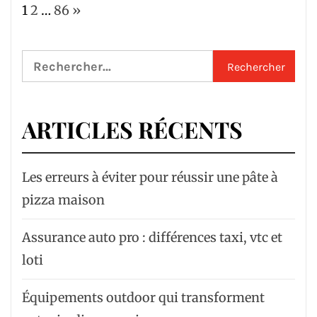
Page:
Next
1
2
…
86
»
Rechercher :
ARTICLES RÉCENTS
Les erreurs à éviter pour réussir une pâte à
pizza maison
Assurance auto pro : différences taxi, vtc et
loti
Équipements outdoor qui transforment