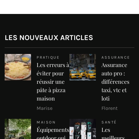
LES NOUVEAUX ARTICLES
PRATIQUE
ASSURANCE
Les erreurs à
Assurance
éviter pour
auto pro :
réussir une
différences
pâte à pizza
taxi, vtc et
maison
loti
Marise
Florent
MAISON
SANTÉ
Équipements
Les
outdoor qui
meilleurs