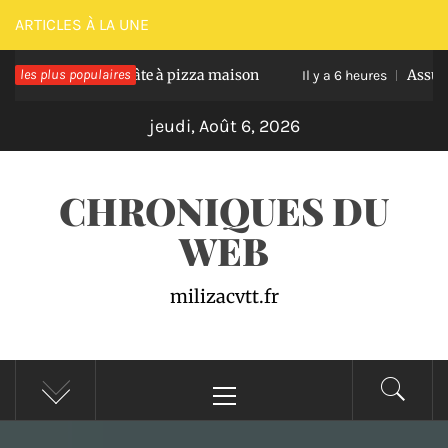
Passer
ARTICLES À LA UNE
au
éussir une pâte à pizza maison
les plus populaires
Assurance auto pr
contenu
Il y a 6 heures
jeudi, Août 6, 2026
CHRONIQUES DU
WEB
milizacvtt.fr
Menu
principal