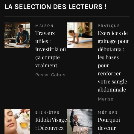
LA SELECTION DES LECTEURS !
MAISON
PRATIQUE
Travaux
Exercices de
utiles :
gainage pour
investir là où
débutants :
ça compte
les bases
vraiment
pour
renforcer
Pascal Cabus
votre sangle
abdominale
Marise
BIEN-ÊTRE
MÉTIERS
Ridoki Visage
Pourquoi
: Découvrez
devenir