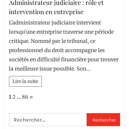
Administrateur judiciaire : rôle et
intervention en entreprise
L’administrateur judiciaire intervient
lorsqu’une entreprise traverse une période
critique. Nommé par le tribunal, ce
professionnel du droit accompagne les
sociétés en difficulté financière pour trouver
la meilleure issue possible. Son…
Lire la suite
Page:
Next
1
2
…
86
»
Rechercher :