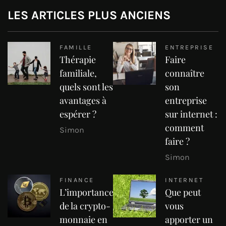
LES ARTICLES PLUS ANCIENS
FAMILLE
ENTREPRISE
Thérapie
Faire
familiale,
connaître
quels sont les
son
avantages à
entreprise
espérer ?
sur internet :
comment
Simon
faire ?
Simon
FINANCE
INTERNET
L’importance
Que peut
de la crypto-
vous
monnaie en
apporter un