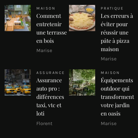
MAISON
PRATIQUE
Comment
Les erreurs à
entretenir
éviter pour
une terrasse
réussir une
en bois
pâte à pizza
maison
Marise
Marise
ASSURANCE
MAISON
Assurance
Équipements
auto pro :
outdoor qui
différences
transforment
taxi, vtc et
votre jardin
loti
en oasis
Florent
Marise