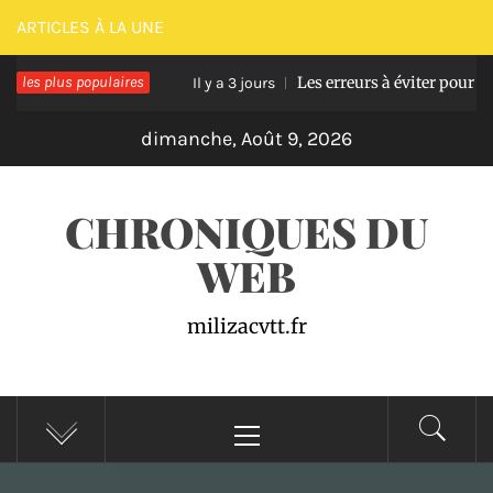
Passer
ARTICLES À LA UNE
au
sse en bois
les plus populaires
Les erreurs à éviter pour réussir u
contenu
Il y a 3 jours
dimanche, Août 9, 2026
CHRONIQUES DU
WEB
milizacvtt.fr
Menu
principal