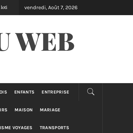
vendredi, Août 7, 2026
Équipements outdoor qui transforment votre jardin en
l y a 2 jours
U WEB
OIS
ENFANTS
ENTREPRISE
IRS
MAISON
MARIAGE
ISME VOYAGES
TRANSPORTS