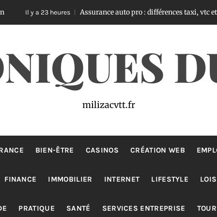
Assurance auto pro : différences taxi, vtc et loti
y a 23 heures
I
NIQUES D
milizacvtt.fr
RANCE
BIEN-ÊTRE
CASINOS
CRÉATION WEB
EMPL
FINANCE
IMMOBILIER
INTERNET
LIFESTYLE
LOIS
DE
PRATIQUE
SANTÉ
SERVICES ENTREPRISE
TOUR