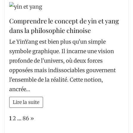
Comprendre le concept de yin et yang
dans la philosophie chinoise
Le YinYang est bien plus qu’un simple
symbole graphique. Il incarne une vision
profonde de l’univers, où deux forces
opposées mais indissociables gouvernent
l’ensemble de la réalité. Cette notion,
ancrée…
Lire la suite
Page:
Next
1
2
…
86
»