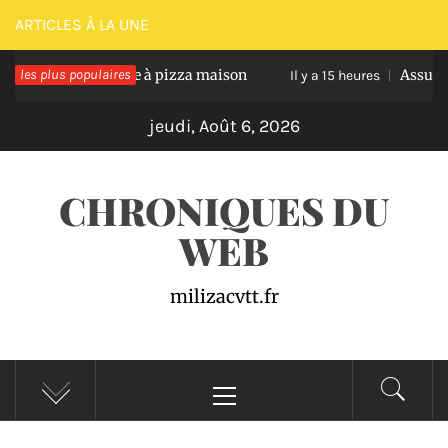
Passer
ARTICLES À LA UNE
au
réussir une pâte à pizza maison
les plus populaires
Assurance auto
contenu
Il y a 15 heures
jeudi, Août 6, 2026
CHRONIQUES DU
WEB
milizacvtt.fr
Menu
principal